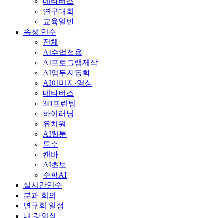
메타버스
연구대회
교육일반
속성 연수
전체
AI수업적용
AI프로그램제작
AI업무자동화
AI이미지·영상
메타버스
3D프린팅
하이러닝
유치원
AI웹툰
특수
캔바
AI초보
수학AI
실시간연수
분과 회의
연구회 일정
내 강의실