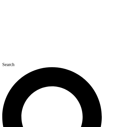
콘
텐
츠
로
건
너
뛰
기
Search