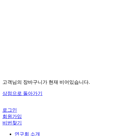
연구회 소개
AI미래교육연구회 소개
연구회원 혜택
정규 연수
전체
피지컬AI
박람회 복습
박람회 후속
캔바 공식
명사특강
생성형AI
AI앱활용
AI프로그램제작
AI이미지동영상
AI평가생기부
동영상
메타버스
연구대회
교육일반
속성 연수
전체