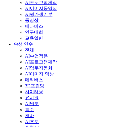
AI프로그램제작
AI이미지동영상
AI평가생기부
동영상
메타버스
연구대회
교육일반
속성 연수
전체
AI수업적용
AI프로그램제작
AI업무자동화
AI이미지·영상
메타버스
3D프린팅
하이러닝
유치원
AI웹툰
특수
캔바
AI초보