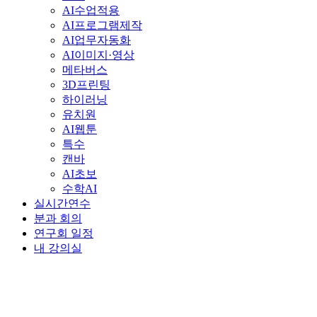
AI수업적용
AI프로그램제작
AI업무자동화
AI이미지·영상
메타버스
3D프린팅
하이러닝
유치원
AI웹툰
특수
캔바
AI초보
수학AI
실시간연수
분과 회의
연구회 일정
내 강의실