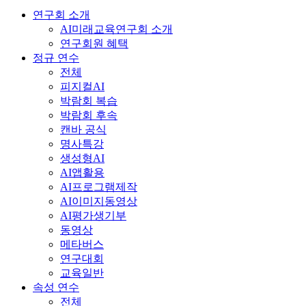
연구회 소개
AI미래교육연구회 소개
연구회원 혜택
정규 연수
전체
피지컬AI
박람회 복습
박람회 후속
캔바 공식
명사특강
생성형AI
AI앱활용
AI프로그램제작
AI이미지동영상
AI평가생기부
동영상
메타버스
연구대회
교육일반
속성 연수
전체