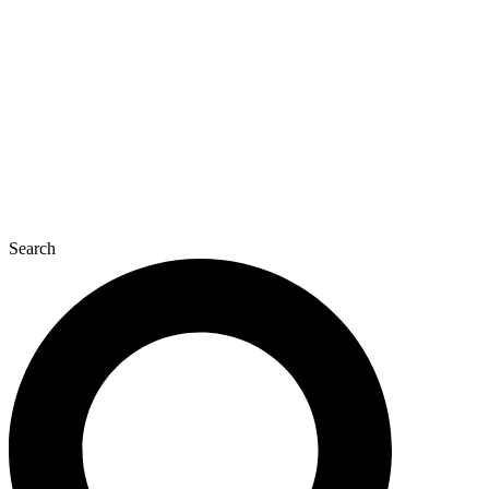
콘
텐
츠
로
건
너
뛰
기
Search