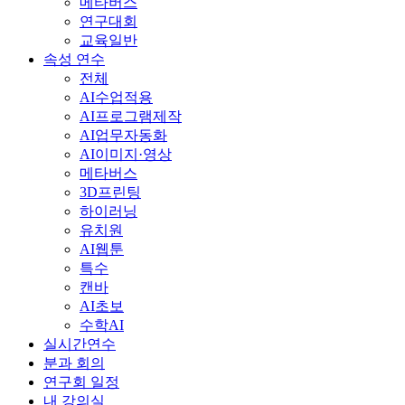
메타버스
연구대회
교육일반
속성 연수
전체
AI수업적용
AI프로그램제작
AI업무자동화
AI이미지·영상
메타버스
3D프린팅
하이러닝
유치원
AI웹툰
특수
캔바
AI초보
수학AI
실시간연수
분과 회의
연구회 일정
내 강의실