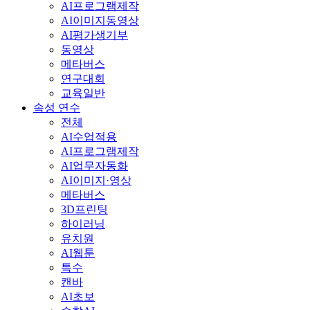
AI프로그램제작
AI이미지동영상
AI평가생기부
동영상
메타버스
연구대회
교육일반
속성 연수
전체
AI수업적용
AI프로그램제작
AI업무자동화
AI이미지·영상
메타버스
3D프린팅
하이러닝
유치원
AI웹툰
특수
캔바
AI초보