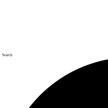
콘
텐
츠
로
건
너
뛰
기
Search