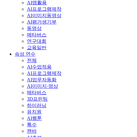
AI앱활용
AI프로그램제작
AI이미지동영상
AI평가생기부
동영상
메타버스
연구대회
교육일반
속성 연수
전체
AI수업적용
AI프로그램제작
AI업무자동화
AI이미지·영상
메타버스
3D프린팅
하이러닝
유치원
AI웹툰
특수
캔바