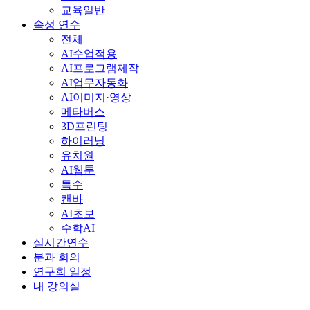
교육일반
속성 연수
전체
AI수업적용
AI프로그램제작
AI업무자동화
AI이미지·영상
메타버스
3D프린팅
하이러닝
유치원
AI웹툰
특수
캔바
AI초보
수학AI
실시간연수
분과 회의
연구회 일정
내 강의실