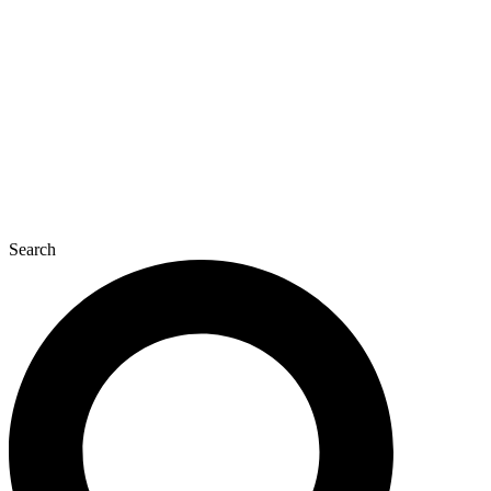
콘
텐
츠
로
건
너
뛰
기
Search