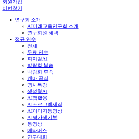
회원가입
비번찾기
연구회 소개
AI미래교육연구회 소개
연구회원 혜택
정규 연수
전체
무료 연수
피지컬AI
박람회 복습
박람회 후속
캔바 공식
명사특강
생성형AI
AI앱활용
AI프로그램제작
AI이미지동영상
AI평가생기부
동영상
메타버스
연구대회