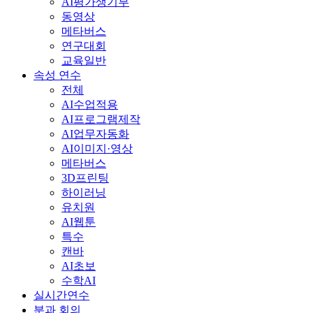
AI평가생기부
동영상
메타버스
연구대회
교육일반
속성 연수
전체
AI수업적용
AI프로그램제작
AI업무자동화
AI이미지·영상
메타버스
3D프린팅
하이러닝
유치원
AI웹툰
특수
캔바
AI초보
수학AI
실시간연수
분과 회의