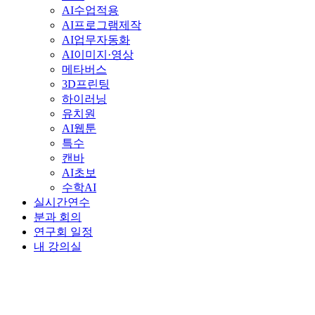
AI수업적용
AI프로그램제작
AI업무자동화
AI이미지·영상
메타버스
3D프린팅
하이러닝
유치원
AI웹툰
특수
캔바
AI초보
수학AI
실시간연수
분과 회의
연구회 일정
내 강의실