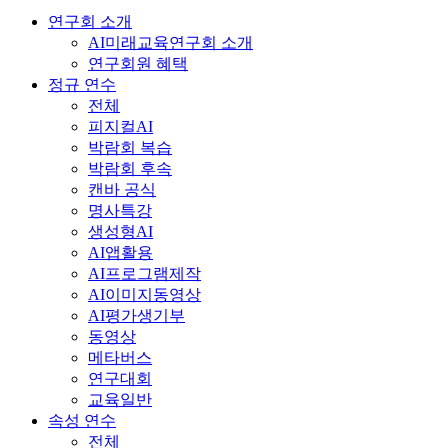
연구회 소개
AI미래교육연구회 소개
연구회원 혜택
정규 연수
전체
피지컬AI
박람회 복습
박람회 후속
캔바 공식
명사특강
생성형AI
AI앱활용
AI프로그램제작
AI이미지동영상
AI평가생기부
동영상
메타버스
연구대회
교육일반
속성 연수
전체