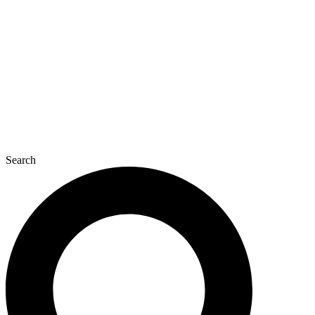
콘
텐
츠
로
건
너
뛰
기
Search