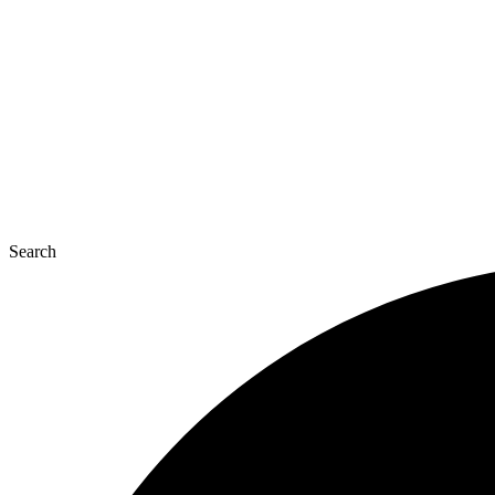
콘
텐
츠
로
건
너
뛰
기
Search