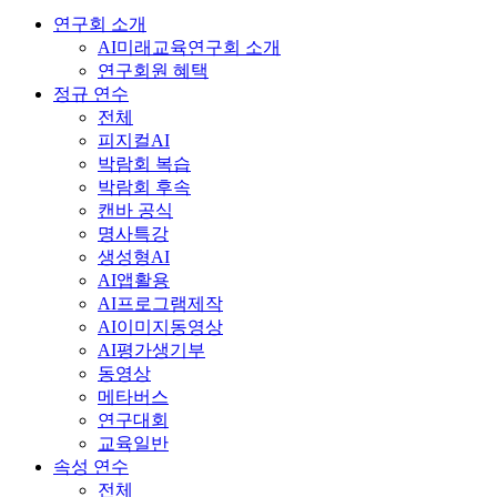
연구회 소개
AI미래교육연구회 소개
연구회원 혜택
정규 연수
전체
피지컬AI
박람회 복습
박람회 후속
캔바 공식
명사특강
생성형AI
AI앱활용
AI프로그램제작
AI이미지동영상
AI평가생기부
동영상
메타버스
연구대회
교육일반
속성 연수
전체