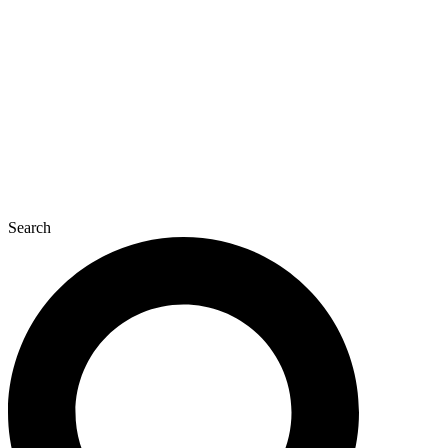
콘
텐
츠
로
건
너
뛰
기
Search