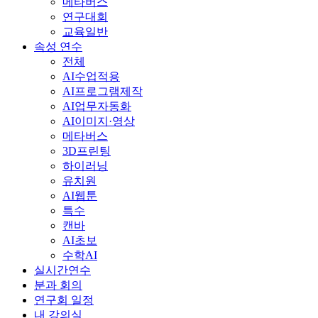
메타버스
연구대회
교육일반
속성 연수
전체
AI수업적용
AI프로그램제작
AI업무자동화
AI이미지·영상
메타버스
3D프린팅
하이러닝
유치원
AI웹툰
특수
캔바
AI초보
수학AI
실시간연수
분과 회의
연구회 일정
내 강의실