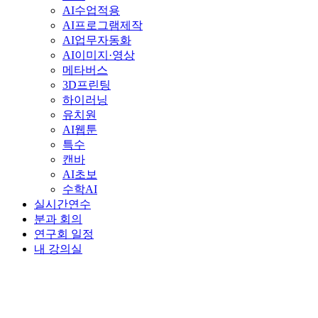
AI수업적용
AI프로그램제작
AI업무자동화
AI이미지·영상
메타버스
3D프린팅
하이러닝
유치원
AI웹툰
특수
캔바
AI초보
수학AI
실시간연수
분과 회의
연구회 일정
내 강의실