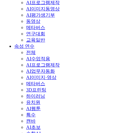
AI프로그램제작
AI이미지동영상
AI평가생기부
동영상
메타버스
연구대회
교육일반
속성 연수
전체
AI수업적용
AI프로그램제작
AI업무자동화
AI이미지·영상
메타버스
3D프린팅
하이러닝
유치원
AI웹툰
특수
캔바
AI초보