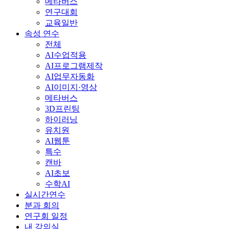
메타버스
연구대회
교육일반
속성 연수
전체
AI수업적용
AI프로그램제작
AI업무자동화
AI이미지·영상
메타버스
3D프린팅
하이러닝
유치원
AI웹툰
특수
캔바
AI초보
수학AI
실시간연수
분과 회의
연구회 일정
내 강의실