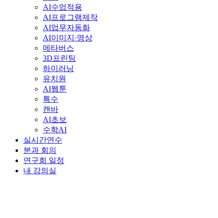
AI수업적용
AI프로그램제작
AI업무자동화
AI이미지·영상
메타버스
3D프린팅
하이러닝
유치원
AI웹툰
특수
캔바
AI초보
수학AI
실시간연수
분과 회의
연구회 일정
내 강의실