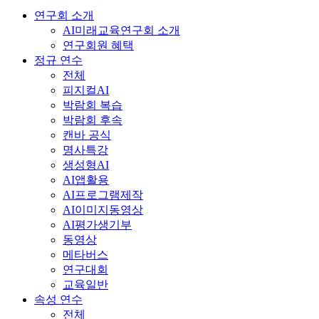
연구회 소개
AI미래교육연구회 소개
연구회원 혜택
정규 연수
전체
피지컬AI
박람회 복습
박람회 후속
캔바 공식
명사특강
생성형AI
AI앱활용
AI프로그램제작
AI이미지동영상
AI평가생기부
동영상
메타버스
연구대회
교육일반
속성 연수
전체