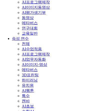
AI프로그램제작
AI이미지동영상
AI평가생기부
동영상
메타버스
연구대회
교육일반
속성 연수
전체
AI수업적용
AI프로그램제작
AI업무자동화
AI이미지·영상
메타버스
3D프린팅
하이러닝
유치원
AI웹툰
특수
캔바
AI초보