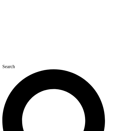
콘
텐
츠
로
건
너
뛰
기
Search