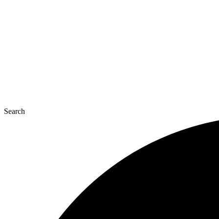
콘
텐
츠
로
건
너
뛰
기
Search