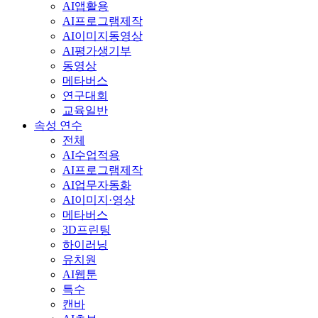
AI앱활용
AI프로그램제작
AI이미지동영상
AI평가생기부
동영상
메타버스
연구대회
교육일반
속성 연수
전체
AI수업적용
AI프로그램제작
AI업무자동화
AI이미지·영상
메타버스
3D프린팅
하이러닝
유치원
AI웹툰
특수
캔바