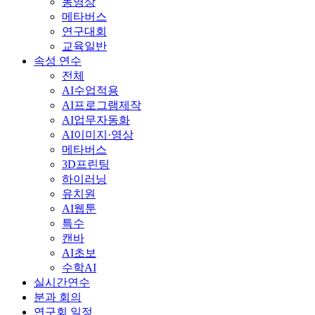
동영상
메타버스
연구대회
교육일반
속성 연수
전체
AI수업적용
AI프로그램제작
AI업무자동화
AI이미지·영상
메타버스
3D프린팅
하이러닝
유치원
AI웹툰
특수
캔바
AI초보
수학AI
실시간연수
분과 회의
연구회 일정