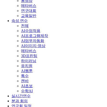
동영상
메타버스
연구대회
교육일반
속성 연수
전체
AI수업적용
AI프로그램제작
AI업무자동화
AI이미지·영상
메타버스
3D프린팅
하이러닝
유치원
AI웹툰
특수
캔바
AI초보
수학AI
실시간연수
분과 회의
연구회 일정