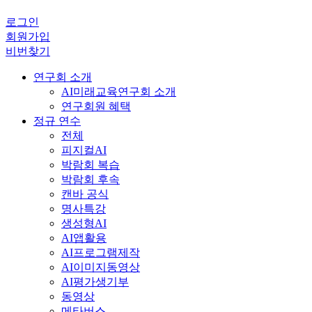
로그인
회원가입
비번찾기
연구회 소개
AI미래교육연구회 소개
연구회원 혜택
정규 연수
전체
피지컬AI
박람회 복습
박람회 후속
캔바 공식
명사특강
생성형AI
AI앱활용
AI프로그램제작
AI이미지동영상
AI평가생기부
동영상
메타버스