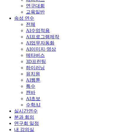
연구대회
교육일반
속성 연수
전체
AI수업적용
AI프로그램제작
AI업무자동화
AI이미지·영상
메타버스
3D프린팅
하이러닝
유치원
AI웹툰
특수
캔바
AI초보
수학AI
실시간연수
분과 회의
연구회 일정
내 강의실