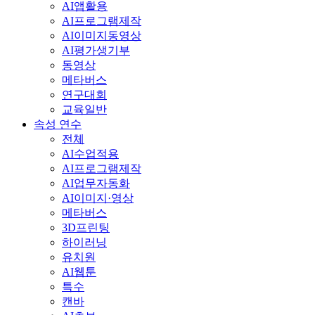
AI앱활용
AI프로그램제작
AI이미지동영상
AI평가생기부
동영상
메타버스
연구대회
교육일반
속성 연수
전체
AI수업적용
AI프로그램제작
AI업무자동화
AI이미지·영상
메타버스
3D프린팅
하이러닝
유치원
AI웹툰
특수
캔바