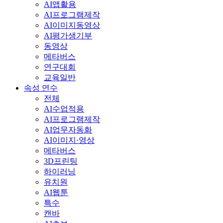
AI앱활용
AI프로그램제작
AI이미지동영상
AI평가생기부
동영상
메타버스
연구대회
교육일반
속성 연수
전체
AI수업적용
AI프로그램제작
AI업무자동화
AI이미지·영상
메타버스
3D프린팅
하이러닝
유치원
AI웹툰
특수
캔바