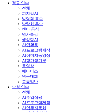
정규 연수
전체
피지컬AI
박람회 복습
박람회 후속
캔바 공식
명사특강
생성형AI
AI앱활용
AI프로그램제작
AI이미지동영상
AI평가생기부
동영상
메타버스
연구대회
교육일반
속성 연수
전체
AI수업적용
AI프로그램제작
AI업무자동화