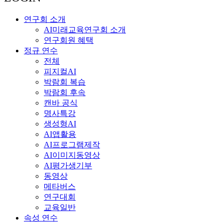
연구회 소개
AI미래교육연구회 소개
연구회원 혜택
정규 연수
전체
피지컬AI
박람회 복습
박람회 후속
캔바 공식
명사특강
생성형AI
AI앱활용
AI프로그램제작
AI이미지동영상
AI평가생기부
동영상
메타버스
연구대회
교육일반
속성 연수