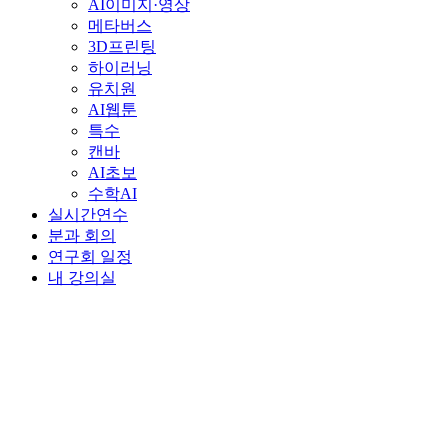
AI이미지·영상
메타버스
3D프린팅
하이러닝
유치원
AI웹툰
특수
캔바
AI초보
수학AI
실시간연수
분과 회의
연구회 일정
내 강의실