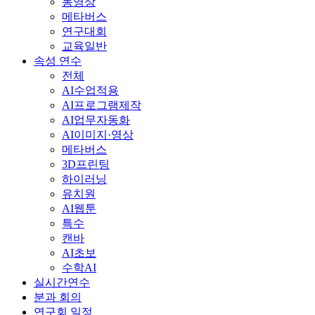
동영상
메타버스
연구대회
교육일반
속성 연수
전체
AI수업적용
AI프로그램제작
AI업무자동화
AI이미지·영상
메타버스
3D프린팅
하이러닝
유치원
AI웹툰
특수
캔바
AI초보
수학AI
실시간연수
분과 회의
연구회 일정