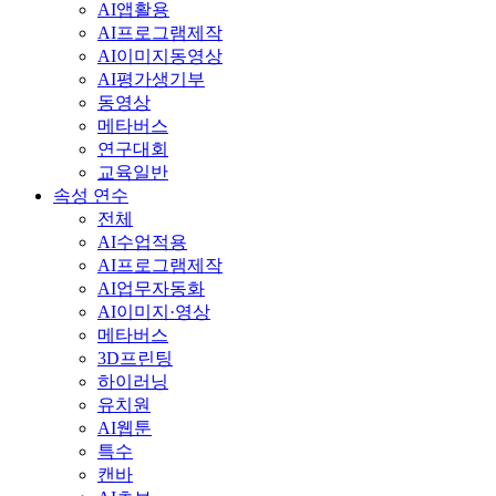
AI앱활용
AI프로그램제작
AI이미지동영상
AI평가생기부
동영상
메타버스
연구대회
교육일반
속성 연수
전체
AI수업적용
AI프로그램제작
AI업무자동화
AI이미지·영상
메타버스
3D프린팅
하이러닝
유치원
AI웹툰
특수
캔바