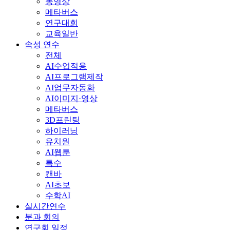
동영상
메타버스
연구대회
교육일반
속성 연수
전체
AI수업적용
AI프로그램제작
AI업무자동화
AI이미지·영상
메타버스
3D프린팅
하이러닝
유치원
AI웹툰
특수
캔바
AI초보
수학AI
실시간연수
분과 회의
연구회 일정