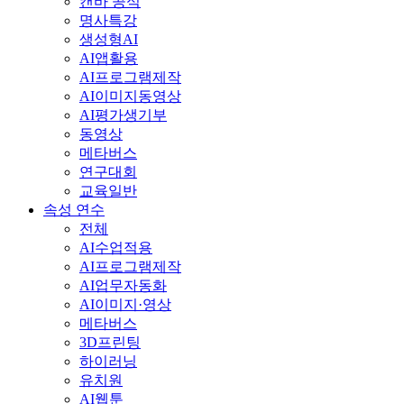
캔바 공식
명사특강
생성형AI
AI앱활용
AI프로그램제작
AI이미지동영상
AI평가생기부
동영상
메타버스
연구대회
교육일반
속성 연수
전체
AI수업적용
AI프로그램제작
AI업무자동화
AI이미지·영상
메타버스
3D프린팅
하이러닝
유치원
AI웹툰