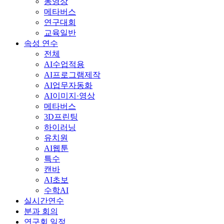
동영상
메타버스
연구대회
교육일반
속성 연수
전체
AI수업적용
AI프로그램제작
AI업무자동화
AI이미지·영상
메타버스
3D프린팅
하이러닝
유치원
AI웹툰
특수
캔바
AI초보
수학AI
실시간연수
분과 회의
연구회 일정