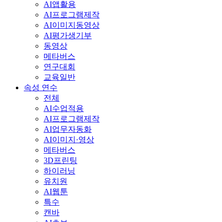
AI앱활용
AI프로그램제작
AI이미지동영상
AI평가생기부
동영상
메타버스
연구대회
교육일반
속성 연수
전체
AI수업적용
AI프로그램제작
AI업무자동화
AI이미지·영상
메타버스
3D프린팅
하이러닝
유치원
AI웹툰
특수
캔바