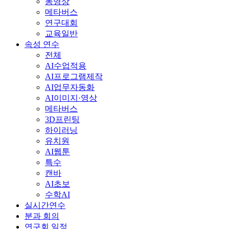
동영상
메타버스
연구대회
교육일반
속성 연수
전체
AI수업적용
AI프로그램제작
AI업무자동화
AI이미지·영상
메타버스
3D프린팅
하이러닝
유치원
AI웹툰
특수
캔바
AI초보
수학AI
실시간연수
분과 회의
연구회 일정