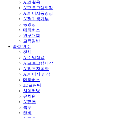
AI앱활용
AI프로그램제작
AI이미지동영상
AI평가생기부
동영상
메타버스
연구대회
교육일반
속성 연수
전체
AI수업적용
AI프로그램제작
AI업무자동화
AI이미지·영상
메타버스
3D프린팅
하이러닝
유치원
AI웹툰
특수
캔바