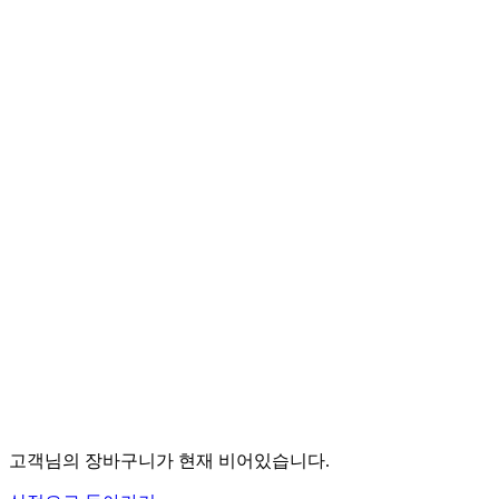
상점으로 돌아가기
로그인
회원가입
비번찾기
연구회 소개
AI미래교육연구회 소개
연구회원 혜택
정규 연수
전체
피지컬AI
박람회 복습
박람회 후속
캔바 공식
명사특강
생성형AI
AI앱활용
AI프로그램제작
AI이미지동영상