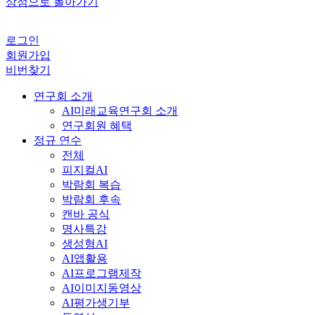
AI평가생기부
동영상
메타버스
연구대회
교육일반
속성 연수
전체
AI수업적용
AI프로그램제작
AI업무자동화
AI이미지·영상
메타버스
3D프린팅
하이러닝
유치원
AI웹툰
특수
캔바
AI초보
수학AI
실시간연수