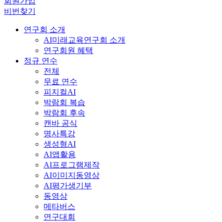
회원가입
비번찾기
연구회 소개
AI미래교육연구회 소개
연구회원 혜택
정규 연수
전체
무료 연수
피지컬AI
박람회 복습
박람회 후속
캔바 공식
명사특강
생성형AI
AI앱활용
AI프로그램제작
AI이미지동영상
AI평가생기부
동영상
메타버스
연구대회