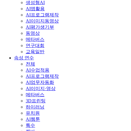
생성형AI
AI앱활용
AI프로그램제작
AI이미지동영상
AI평가생기부
동영상
메타버스
연구대회
교육일반
속성 연수
전체
AI수업적용
AI프로그램제작
AI업무자동화
AI이미지·영상
메타버스
3D프린팅
하이러닝
유치원
AI웹툰
특수