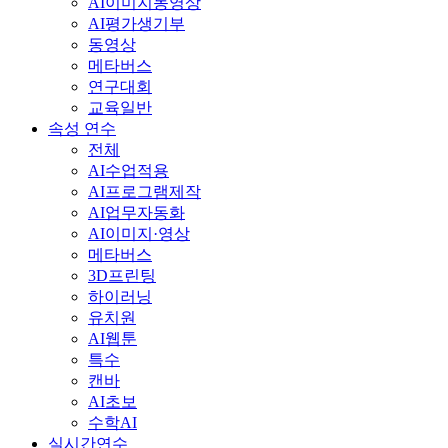
AI이미지동영상
AI평가생기부
동영상
메타버스
연구대회
교육일반
속성 연수
전체
AI수업적용
AI프로그램제작
AI업무자동화
AI이미지·영상
메타버스
3D프린팅
하이러닝
유치원
AI웹툰
특수
캔바
AI초보
수학AI
실시간연수