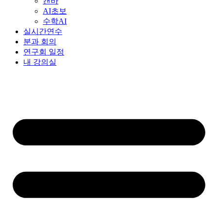
캔바
AI초보
수학AI
실시간연수
분과 회의
연구회 일정
내 강의실