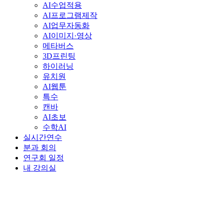
AI수업적용
AI프로그램제작
AI업무자동화
AI이미지·영상
메타버스
3D프린팅
하이러닝
유치원
AI웹툰
특수
캔바
AI초보
수학AI
실시간연수
분과 회의
연구회 일정
내 강의실