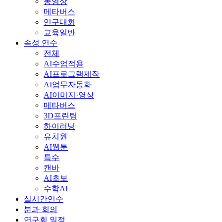
동영상
메타버스
연구대회
교육일반
속성 연수
전체
AI수업적용
AI프로그램제작
AI업무자동화
AI이미지·영상
메타버스
3D프린팅
하이러닝
유치원
AI웹툰
특수
캔바
AI초보
수학AI
실시간연수
분과 회의
연구회 일정