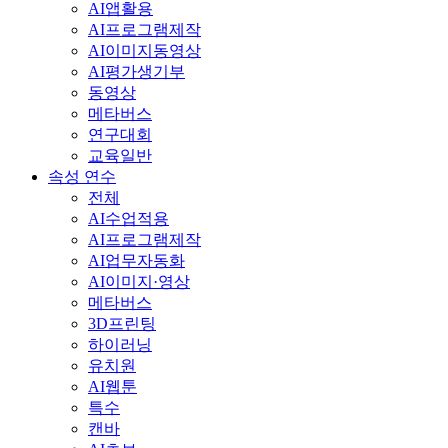
AI앱활용
AI프로그램제작
AI이미지동영상
AI평가생기부
동영상
메타버스
연구대회
교육일반
속성 연수
전체
AI수업적용
AI프로그램제작
AI업무자동화
AI이미지·영상
메타버스
3D프린팅
하이러닝
유치원
AI웹툰
특수
캔바