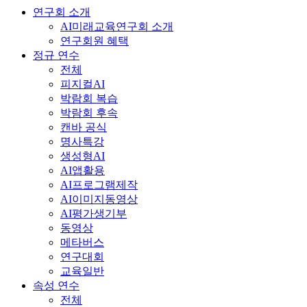
연구회 소개
AI미래교육연구회 소개
연구회원 혜택
정규 연수
전체
피지컬AI
박람회 복습
박람회 후속
캔바 공식
명사특강
생성형AI
AI앱활용
AI프로그램제작
AI이미지동영상
AI평가생기부
동영상
메타버스
연구대회
교육일반
속성 연수
전체