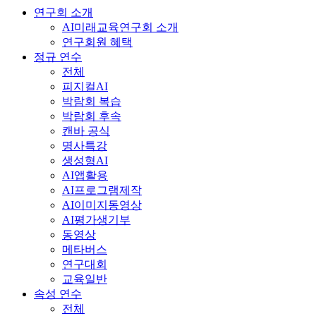
연구회 소개
AI미래교육연구회 소개
연구회원 혜택
정규 연수
전체
피지컬AI
박람회 복습
박람회 후속
캔바 공식
명사특강
생성형AI
AI앱활용
AI프로그램제작
AI이미지동영상
AI평가생기부
동영상
메타버스
연구대회
교육일반
속성 연수
전체