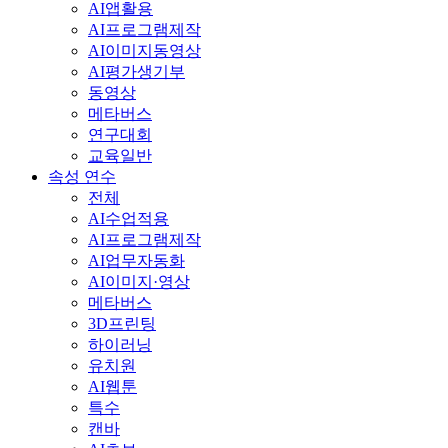
AI앱활용
AI프로그램제작
AI이미지동영상
AI평가생기부
동영상
메타버스
연구대회
교육일반
속성 연수
전체
AI수업적용
AI프로그램제작
AI업무자동화
AI이미지·영상
메타버스
3D프린팅
하이러닝
유치원
AI웹툰
특수
캔바