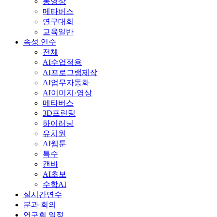
동영상
메타버스
연구대회
교육일반
속성 연수
전체
AI수업적용
AI프로그램제작
AI업무자동화
AI이미지·영상
메타버스
3D프린팅
하이러닝
유치원
AI웹툰
특수
캔바
AI초보
수학AI
실시간연수
분과 회의
연구회 일정