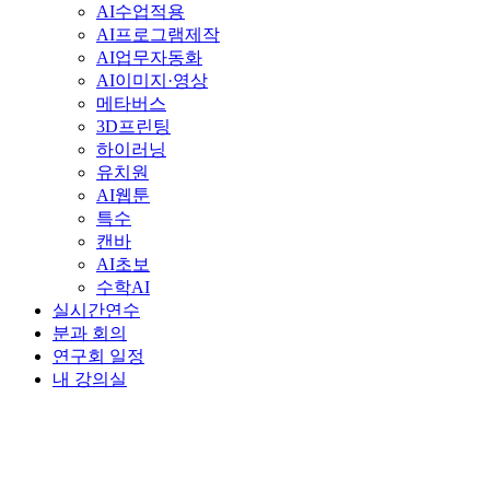
AI수업적용
AI프로그램제작
AI업무자동화
AI이미지·영상
메타버스
3D프린팅
하이러닝
유치원
AI웹툰
특수
캔바
AI초보
수학AI
실시간연수
분과 회의
연구회 일정
내 강의실