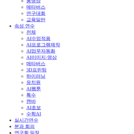
동영상
메타버스
연구대회
교육일반
속성 연수
전체
AI수업적용
AI프로그램제작
AI업무자동화
AI이미지·영상
메타버스
3D프린팅
하이러닝
유치원
AI웹툰
특수
캔바
AI초보
수학AI
실시간연수
분과 회의
연구회 일정