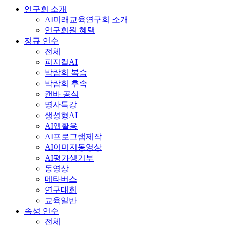
연구회 소개
AI미래교육연구회 소개
연구회원 혜택
정규 연수
전체
피지컬AI
박람회 복습
박람회 후속
캔바 공식
명사특강
생성형AI
AI앱활용
AI프로그램제작
AI이미지동영상
AI평가생기부
동영상
메타버스
연구대회
교육일반
속성 연수
전체