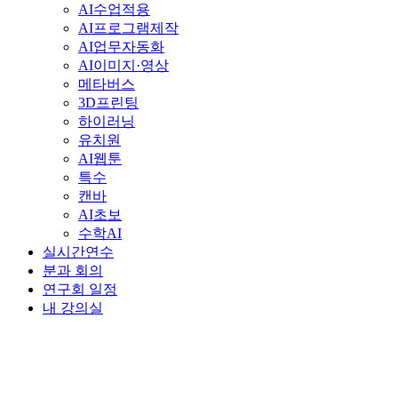
AI수업적용
AI프로그램제작
AI업무자동화
AI이미지·영상
메타버스
3D프린팅
하이러닝
유치원
AI웹툰
특수
캔바
AI초보
수학AI
실시간연수
분과 회의
연구회 일정
내 강의실