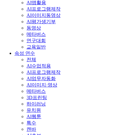
AI앱활용
AI프로그램제작
AI이미지동영상
AI평가생기부
동영상
메타버스
연구대회
교육일반
속성 연수
전체
AI수업적용
AI프로그램제작
AI업무자동화
AI이미지·영상
메타버스
3D프린팅
하이러닝
유치원
AI웹툰
특수
캔바