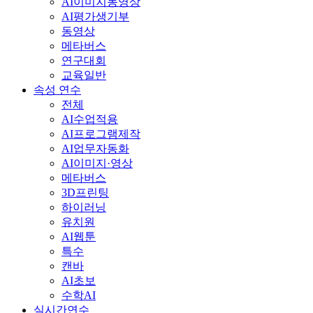
AI이미지동영상
AI평가생기부
동영상
메타버스
연구대회
교육일반
속성 연수
전체
AI수업적용
AI프로그램제작
AI업무자동화
AI이미지·영상
메타버스
3D프린팅
하이러닝
유치원
AI웹툰
특수
캔바
AI초보
수학AI
실시간연수