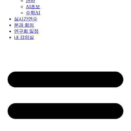
캔바
AI초보
수학AI
실시간연수
분과 회의
연구회 일정
내 강의실