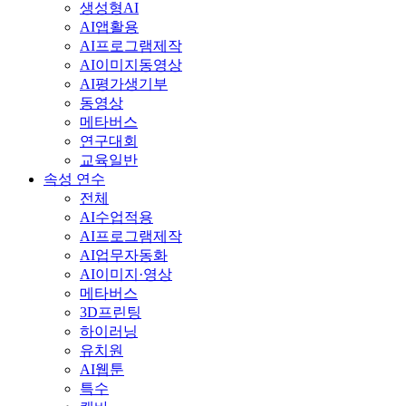
생성형AI
AI앱활용
AI프로그램제작
AI이미지동영상
AI평가생기부
동영상
메타버스
연구대회
교육일반
속성 연수
전체
AI수업적용
AI프로그램제작
AI업무자동화
AI이미지·영상
메타버스
3D프린팅
하이러닝
유치원
AI웹툰
특수