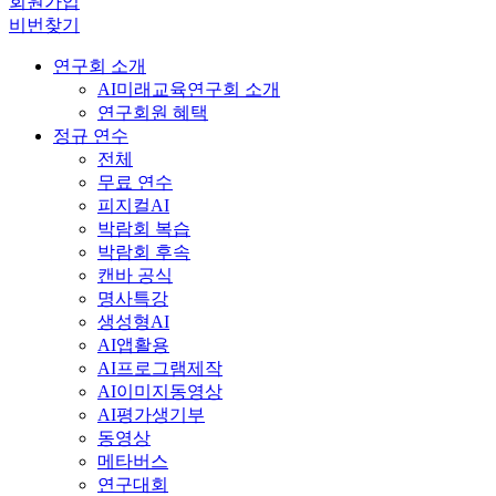
회원가입
비번찾기
연구회 소개
AI미래교육연구회 소개
연구회원 혜택
정규 연수
전체
무료 연수
피지컬AI
박람회 복습
박람회 후속
캔바 공식
명사특강
생성형AI
AI앱활용
AI프로그램제작
AI이미지동영상
AI평가생기부
동영상
메타버스
연구대회