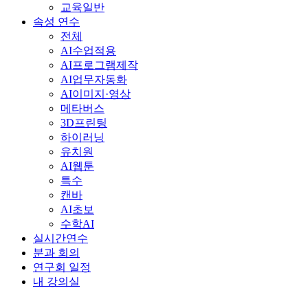
교육일반
속성 연수
전체
AI수업적용
AI프로그램제작
AI업무자동화
AI이미지·영상
메타버스
3D프린팅
하이러닝
유치원
AI웹툰
특수
캔바
AI초보
수학AI
실시간연수
분과 회의
연구회 일정
내 강의실