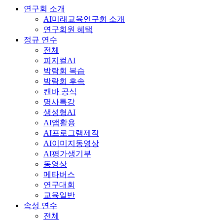
연구회 소개
AI미래교육연구회 소개
연구회원 혜택
정규 연수
전체
피지컬AI
박람회 복습
박람회 후속
캔바 공식
명사특강
생성형AI
AI앱활용
AI프로그램제작
AI이미지동영상
AI평가생기부
동영상
메타버스
연구대회
교육일반
속성 연수
전체