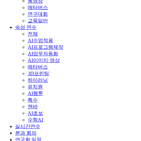
동영상
메타버스
연구대회
교육일반
속성 연수
전체
AI수업적용
AI프로그램제작
AI업무자동화
AI이미지·영상
메타버스
3D프린팅
하이러닝
유치원
AI웹툰
특수
캔바
AI초보
수학AI
실시간연수
분과 회의
연구회 일정