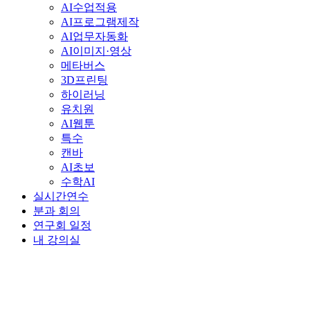
AI수업적용
AI프로그램제작
AI업무자동화
AI이미지·영상
메타버스
3D프린팅
하이러닝
유치원
AI웹툰
특수
캔바
AI초보
수학AI
실시간연수
분과 회의
연구회 일정
내 강의실