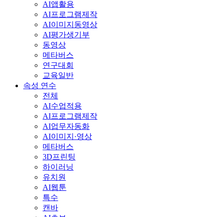
AI앱활용
AI프로그램제작
AI이미지동영상
AI평가생기부
동영상
메타버스
연구대회
교육일반
속성 연수
전체
AI수업적용
AI프로그램제작
AI업무자동화
AI이미지·영상
메타버스
3D프린팅
하이러닝
유치원
AI웹툰
특수
캔바