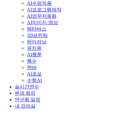
AI수업적용
AI프로그램제작
AI업무자동화
AI이미지·영상
메타버스
3D프린팅
하이러닝
유치원
AI웹툰
특수
캔바
AI초보
수학AI
실시간연수
분과 회의
연구회 일정
내 강의실