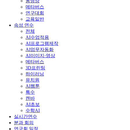
동영상
메타버스
연구대회
교육일반
속성 연수
전체
AI수업적용
AI프로그램제작
AI업무자동화
AI이미지·영상
메타버스
3D프린팅
하이러닝
유치원
AI웹툰
특수
캔바
AI초보
수학AI
실시간연수
분과 회의
연구회 일정