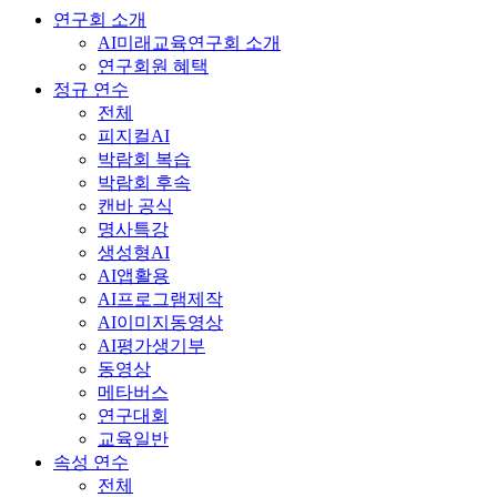
연구회 소개
AI미래교육연구회 소개
연구회원 혜택
정규 연수
전체
피지컬AI
박람회 복습
박람회 후속
캔바 공식
명사특강
생성형AI
AI앱활용
AI프로그램제작
AI이미지동영상
AI평가생기부
동영상
메타버스
연구대회
교육일반
속성 연수
전체