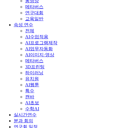
동영상
메타버스
연구대회
교육일반
속성 연수
전체
AI수업적용
AI프로그램제작
AI업무자동화
AI이미지·영상
메타버스
3D프린팅
하이러닝
유치원
AI웹툰
특수
캔바
AI초보
수학AI
실시간연수
분과 회의
연구회 일정