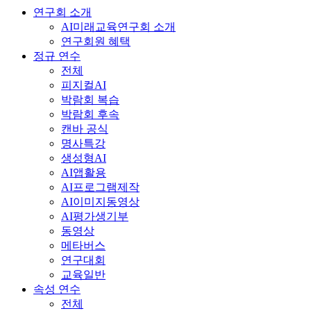
연구회 소개
AI미래교육연구회 소개
연구회원 혜택
정규 연수
전체
피지컬AI
박람회 복습
박람회 후속
캔바 공식
명사특강
생성형AI
AI앱활용
AI프로그램제작
AI이미지동영상
AI평가생기부
동영상
메타버스
연구대회
교육일반
속성 연수
전체