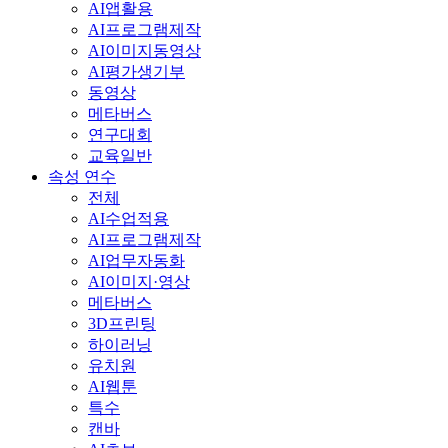
AI앱활용
AI프로그램제작
AI이미지동영상
AI평가생기부
동영상
메타버스
연구대회
교육일반
속성 연수
전체
AI수업적용
AI프로그램제작
AI업무자동화
AI이미지·영상
메타버스
3D프린팅
하이러닝
유치원
AI웹툰
특수
캔바