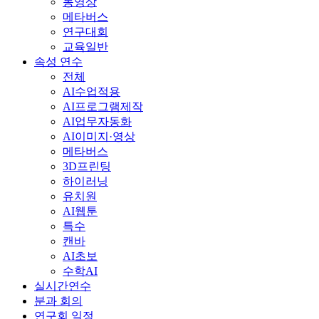
동영상
메타버스
연구대회
교육일반
속성 연수
전체
AI수업적용
AI프로그램제작
AI업무자동화
AI이미지·영상
메타버스
3D프린팅
하이러닝
유치원
AI웹툰
특수
캔바
AI초보
수학AI
실시간연수
분과 회의
연구회 일정