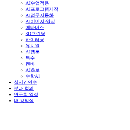
AI수업적용
AI프로그램제작
AI업무자동화
AI이미지·영상
메타버스
3D프린팅
하이러닝
유치원
AI웹툰
특수
캔바
AI초보
수학AI
실시간연수
분과 회의
연구회 일정
내 강의실