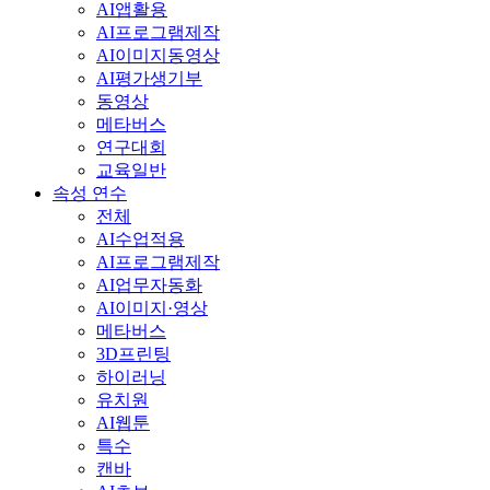
AI앱활용
AI프로그램제작
AI이미지동영상
AI평가생기부
동영상
메타버스
연구대회
교육일반
속성 연수
전체
AI수업적용
AI프로그램제작
AI업무자동화
AI이미지·영상
메타버스
3D프린팅
하이러닝
유치원
AI웹툰
특수
캔바