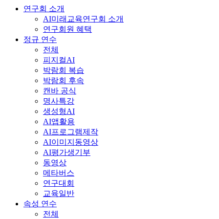
연구회 소개
AI미래교육연구회 소개
연구회원 혜택
정규 연수
전체
피지컬AI
박람회 복습
박람회 후속
캔바 공식
명사특강
생성형AI
AI앱활용
AI프로그램제작
AI이미지동영상
AI평가생기부
동영상
메타버스
연구대회
교육일반
속성 연수
전체