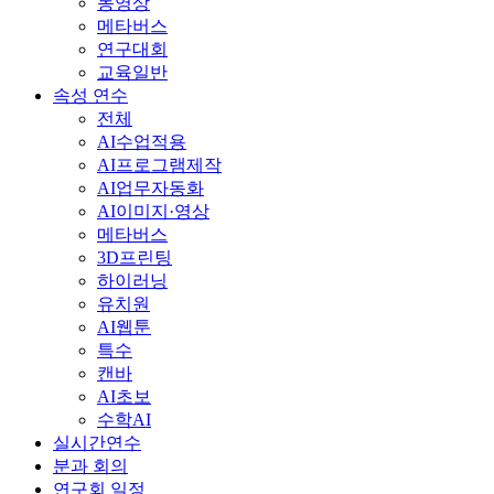
동영상
메타버스
연구대회
교육일반
속성 연수
전체
AI수업적용
AI프로그램제작
AI업무자동화
AI이미지·영상
메타버스
3D프린팅
하이러닝
유치원
AI웹툰
특수
캔바
AI초보
수학AI
실시간연수
분과 회의
연구회 일정