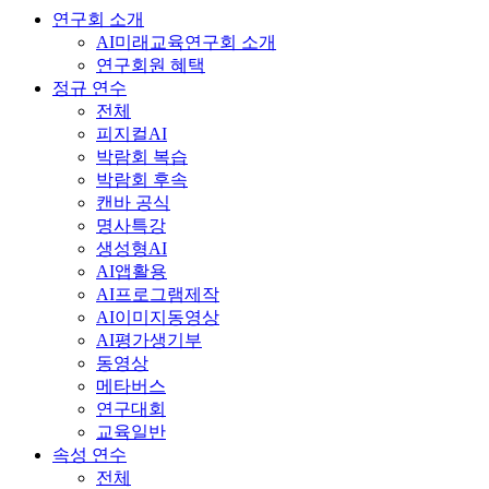
연구회 소개
AI미래교육연구회 소개
연구회원 혜택
정규 연수
전체
피지컬AI
박람회 복습
박람회 후속
캔바 공식
명사특강
생성형AI
AI앱활용
AI프로그램제작
AI이미지동영상
AI평가생기부
동영상
메타버스
연구대회
교육일반
속성 연수
전체