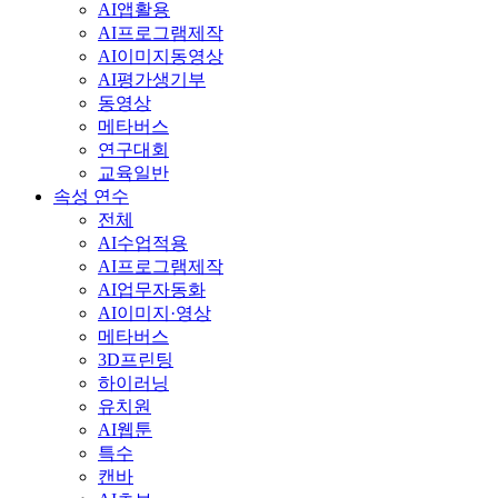
AI앱활용
AI프로그램제작
AI이미지동영상
AI평가생기부
동영상
메타버스
연구대회
교육일반
속성 연수
전체
AI수업적용
AI프로그램제작
AI업무자동화
AI이미지·영상
메타버스
3D프린팅
하이러닝
유치원
AI웹툰
특수
캔바