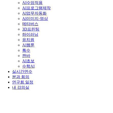
AI수업적용
AI프로그램제작
AI업무자동화
AI이미지·영상
메타버스
3D프린팅
하이러닝
유치원
AI웹툰
특수
캔바
AI초보
수학AI
실시간연수
분과 회의
연구회 일정
내 강의실