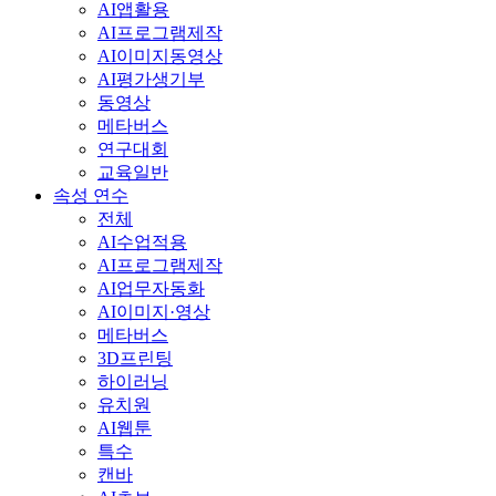
AI앱활용
AI프로그램제작
AI이미지동영상
AI평가생기부
동영상
메타버스
연구대회
교육일반
속성 연수
전체
AI수업적용
AI프로그램제작
AI업무자동화
AI이미지·영상
메타버스
3D프린팅
하이러닝
유치원
AI웹툰
특수
캔바