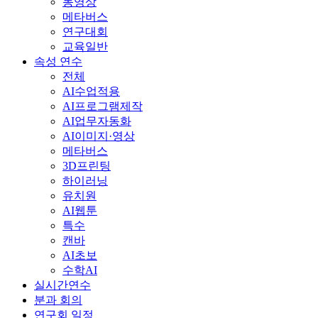
동영상
메타버스
연구대회
교육일반
속성 연수
전체
AI수업적용
AI프로그램제작
AI업무자동화
AI이미지·영상
메타버스
3D프린팅
하이러닝
유치원
AI웹툰
특수
캔바
AI초보
수학AI
실시간연수
분과 회의
연구회 일정