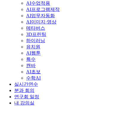
AI수업적용
AI프로그램제작
AI업무자동화
AI이미지·영상
메타버스
3D프린팅
하이러닝
유치원
AI웹툰
특수
캔바
AI초보
수학AI
실시간연수
분과 회의
연구회 일정
내 강의실