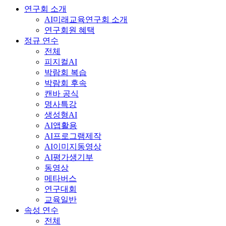
연구회 소개
AI미래교육연구회 소개
연구회원 혜택
정규 연수
전체
피지컬AI
박람회 복습
박람회 후속
캔바 공식
명사특강
생성형AI
AI앱활용
AI프로그램제작
AI이미지동영상
AI평가생기부
동영상
메타버스
연구대회
교육일반
속성 연수
전체