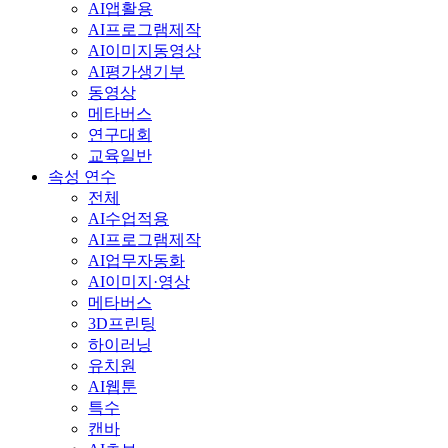
AI앱활용
AI프로그램제작
AI이미지동영상
AI평가생기부
동영상
메타버스
연구대회
교육일반
속성 연수
전체
AI수업적용
AI프로그램제작
AI업무자동화
AI이미지·영상
메타버스
3D프린팅
하이러닝
유치원
AI웹툰
특수
캔바