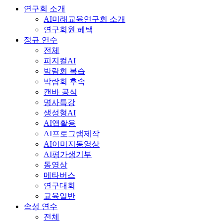
연구회 소개
AI미래교육연구회 소개
연구회원 혜택
정규 연수
전체
피지컬AI
박람회 복습
박람회 후속
캔바 공식
명사특강
생성형AI
AI앱활용
AI프로그램제작
AI이미지동영상
AI평가생기부
동영상
메타버스
연구대회
교육일반
속성 연수
전체