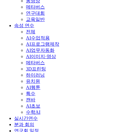
동영상
메타버스
연구대회
교육일반
속성 연수
전체
AI수업적용
AI프로그램제작
AI업무자동화
AI이미지·영상
메타버스
3D프린팅
하이러닝
유치원
AI웹툰
특수
캔바
AI초보
수학AI
실시간연수
분과 회의
연구회 일정