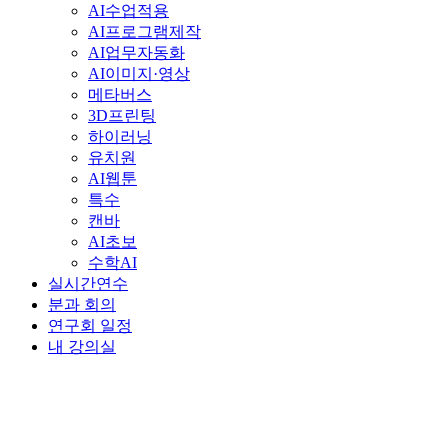
AI수업적용
AI프로그램제작
AI업무자동화
AI이미지·영상
메타버스
3D프린팅
하이러닝
유치원
AI웹툰
특수
캔바
AI초보
수학AI
실시간연수
분과 회의
연구회 일정
내 강의실