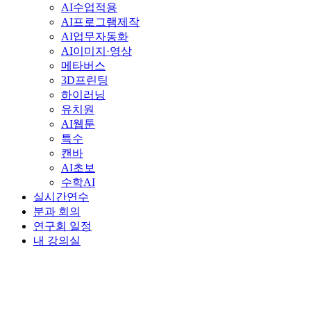
AI수업적용
AI프로그램제작
AI업무자동화
AI이미지·영상
메타버스
3D프린팅
하이러닝
유치원
AI웹툰
특수
캔바
AI초보
수학AI
실시간연수
분과 회의
연구회 일정
내 강의실