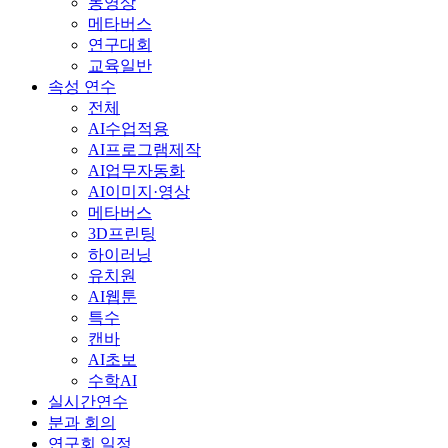
동영상
메타버스
연구대회
교육일반
속성 연수
전체
AI수업적용
AI프로그램제작
AI업무자동화
AI이미지·영상
메타버스
3D프린팅
하이러닝
유치원
AI웹툰
특수
캔바
AI초보
수학AI
실시간연수
분과 회의
연구회 일정