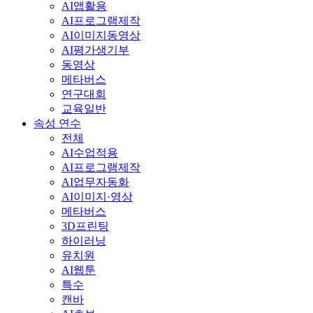
AI앱활용
AI프로그램제작
AI이미지동영상
AI평가생기부
동영상
메타버스
연구대회
교육일반
속성 연수
전체
AI수업적용
AI프로그램제작
AI업무자동화
AI이미지·영상
메타버스
3D프린팅
하이러닝
유치원
AI웹툰
특수
캔바