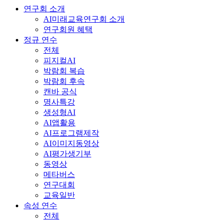
연구회 소개
AI미래교육연구회 소개
연구회원 혜택
정규 연수
전체
피지컬AI
박람회 복습
박람회 후속
캔바 공식
명사특강
생성형AI
AI앱활용
AI프로그램제작
AI이미지동영상
AI평가생기부
동영상
메타버스
연구대회
교육일반
속성 연수
전체