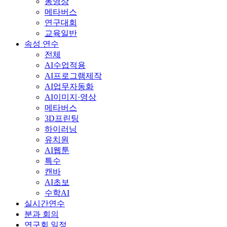
동영상
메타버스
연구대회
교육일반
속성 연수
전체
AI수업적용
AI프로그램제작
AI업무자동화
AI이미지·영상
메타버스
3D프린팅
하이러닝
유치원
AI웹툰
특수
캔바
AI초보
수학AI
실시간연수
분과 회의
연구회 일정