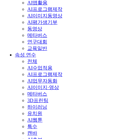
AI앱활용
AI프로그램제작
AI이미지동영상
AI평가생기부
동영상
메타버스
연구대회
교육일반
속성 연수
전체
AI수업적용
AI프로그램제작
AI업무자동화
AI이미지·영상
메타버스
3D프린팅
하이러닝
유치원
AI웹툰
특수
캔바