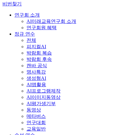
비번찾기
연구회 소개
AI미래교육연구회 소개
연구회원 혜택
정규 연수
전체
피지컬AI
박람회 복습
박람회 후속
캔바 공식
명사특강
생성형AI
AI앱활용
AI프로그램제작
AI이미지동영상
AI평가생기부
동영상
메타버스
연구대회
교육일반